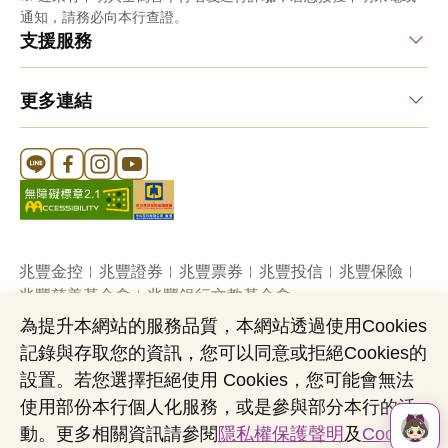
通知，請務必向本行查證。
支援服務
更多連結
Line 官方帳號
FB 官方帳號
Instagram 官方帳號
YouTube 官方帳號
兆豐金控
兆豐證券
兆豐票券
兆豐投信
兆豐保險
兆豐慈善基金會
兆豐銀行文教基金會
為提升本網站的服務品質，本網站透過使用Cookies
記錄與存取您的資訊，您可以同意或拒絕Cookies的
網站導覽
法定公開揭露事項
機構投資人盡職治理
設置。若您選擇拒絕使用 Cookies，您可能會無法
隱私權聲明
共同行銷專區
國內外幣清算
使用部份本行個人化服務，或是參與部分本行的活
營業人：兆豐國際商業銀行股份有限公司
動。更多相關資訊請參閱
隱私權保護聲明
及
Cookies
營利事業統一編號：03705903