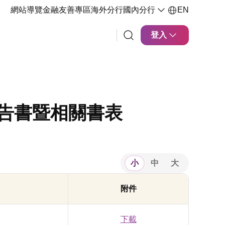
網站導覽
金融友善專區
海外分行
國內分行
EN
登入
報告書暨相關書表
小
中
大
附件
下載