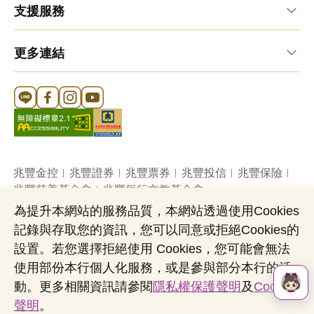
支援服務
更多連結
Line 官方帳號
FB 官方帳號
Instagram 官方帳號
YouTube 官方帳號
兆豐金控
兆豐證券
兆豐票券
兆豐投信
兆豐保險
兆豐慈善基金會
兆豐銀行文教基金會
為提升本網站的服務品質，本網站透過使用Cookies
記錄與存取您的資訊，您可以同意或拒絕Cookies的
網站導覽
法定公開揭露事項
機構投資人盡職治理
設置。若您選擇拒絕使用 Cookies，您可能會無法
隱私權聲明
共同行銷專區
國內外幣清算
使用部份本行個人化服務，或是參與部分本行的活
營業人：兆豐國際商業銀行股份有限公司
動。更多相關資訊請參閱
隱私權保護聲明
及
Cookies
營利事業統一編號：03705903
聲明
。
Copyright © by Mega International Commercial