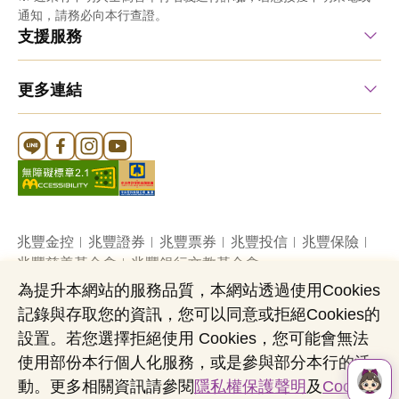
通知，請務必向本行查證。
支援服務
更多連結
Line 官方帳號
FB 官方帳號
Instagram 官方帳號
YouTube 官方帳號
兆豐金控
兆豐證券
兆豐票券
兆豐投信
兆豐保險
兆豐慈善基金會
兆豐銀行文教基金會
為提升本網站的服務品質，本網站透過使用Cookies
記錄與存取您的資訊，您可以同意或拒絕Cookies的
網站導覽
法定公開揭露事項
機構投資人盡職治理
設置。若您選擇拒絕使用 Cookies，您可能會無法
隱私權聲明
共同行銷專區
國內外幣清算
使用部份本行個人化服務，或是參與部分本行的活
營業人：兆豐國際商業銀行股份有限公司
動。更多相關資訊請參閱
隱私權保護聲明
及
Cookies
營利事業統一編號：03705903