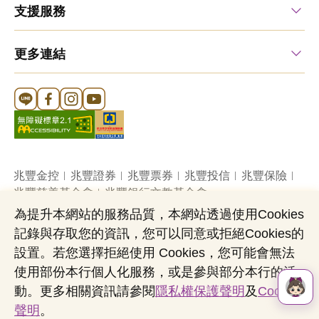
支援服務
更多連結
Line 官方帳號
FB 官方帳號
Instagram 官方帳號
YouTube 官方帳號
兆豐金控
兆豐證券
兆豐票券
兆豐投信
兆豐保險
兆豐慈善基金會
兆豐銀行文教基金會
為提升本網站的服務品質，本網站透過使用Cookies
記錄與存取您的資訊，您可以同意或拒絕Cookies的
網站導覽
法定公開揭露事項
機構投資人盡職治理
設置。若您選擇拒絕使用 Cookies，您可能會無法
隱私權聲明
共同行銷專區
國內外幣清算
使用部份本行個人化服務，或是參與部分本行的活
營業人：兆豐國際商業銀行股份有限公司
動。更多相關資訊請參閱
隱私權保護聲明
及
Cookies
營利事業統一編號：03705903
聲明
。
Copyright © by Mega International Commercial