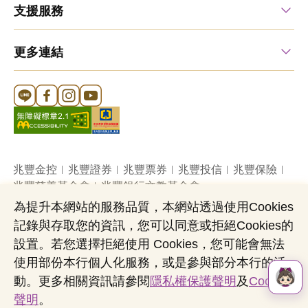
支援服務
更多連結
Line 官方帳號
FB 官方帳號
Instagram 官方帳號
YouTube 官方帳號
兆豐金控
兆豐證券
兆豐票券
兆豐投信
兆豐保險
兆豐慈善基金會
兆豐銀行文教基金會
為提升本網站的服務品質，本網站透過使用Cookies
記錄與存取您的資訊，您可以同意或拒絕Cookies的
網站導覽
法定公開揭露事項
機構投資人盡職治理
設置。若您選擇拒絕使用 Cookies，您可能會無法
隱私權聲明
共同行銷專區
國內外幣清算
使用部份本行個人化服務，或是參與部分本行的活
營業人：兆豐國際商業銀行股份有限公司
動。更多相關資訊請參閱
隱私權保護聲明
及
Cookies
營利事業統一編號：03705903
聲明
。
Copyright © by Mega International Commercial