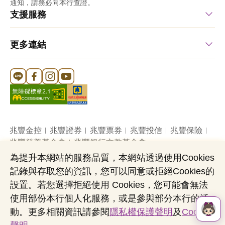
通知，請務必向本行查證。
支援服務
更多連結
Line 官方帳號
FB 官方帳號
Instagram 官方帳號
YouTube 官方帳號
兆豐金控
兆豐證券
兆豐票券
兆豐投信
兆豐保險
兆豐慈善基金會
兆豐銀行文教基金會
為提升本網站的服務品質，本網站透過使用Cookies
記錄與存取您的資訊，您可以同意或拒絕Cookies的
網站導覽
法定公開揭露事項
機構投資人盡職治理
設置。若您選擇拒絕使用 Cookies，您可能會無法
隱私權聲明
共同行銷專區
國內外幣清算
使用部份本行個人化服務，或是參與部分本行的活
營業人：兆豐國際商業銀行股份有限公司
動。更多相關資訊請參閱
隱私權保護聲明
及
Cookies
營利事業統一編號：03705903