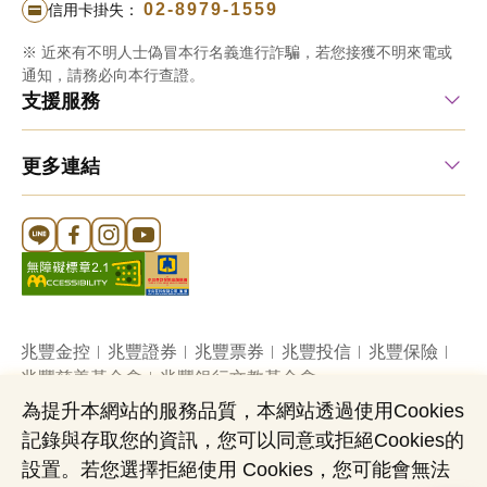
02-8979-1559
信用卡掛失：
※ 近來有不明人士偽冒本行名義進行詐騙，若您接獲不明來電或
通知，請務必向本行查證。
支援服務
更多連結
Line 官方帳號
FB 官方帳號
Instagram 官方帳號
YouTube 官方帳號
兆豐金控
兆豐證券
兆豐票券
兆豐投信
兆豐保險
兆豐慈善基金會
兆豐銀行文教基金會
為提升本網站的服務品質，本網站透過使用Cookies
記錄與存取您的資訊，您可以同意或拒絕Cookies的
網站導覽
法定公開揭露事項
機構投資人盡職治理
設置。若您選擇拒絕使用 Cookies，您可能會無法
隱私權聲明
共同行銷專區
國內外幣清算