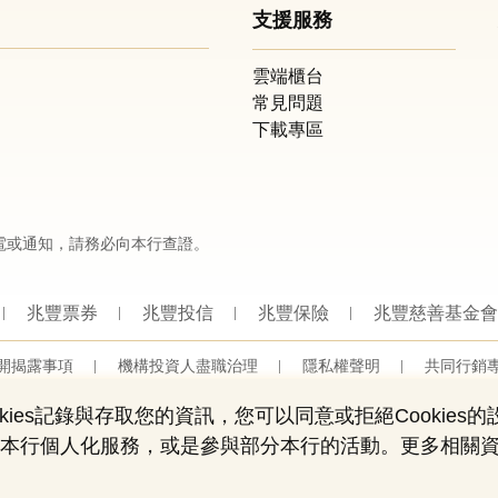
支援服務
雲端櫃台
常見問題
下載專區
電或通知，請務必向本行查證。
兆豐票券
兆豐投信
兆豐保險
兆豐慈善基金會
開揭露事項
機構投資人盡職治理
隱私權聲明
共同行銷
營業人：兆豐國際商業銀行股份有限公司
營利事業統一編號：03705903
ies記錄與存取您的資訊，您可以同意或拒絕Cookies
Copyright © by Mega International Commercial Bank
用部份本行個人化服務，或是參與部分本行的活動。更多相關