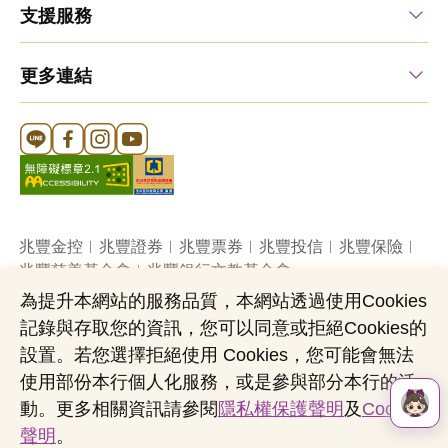
支援服務
更多連結
Line 官方帳號
FB 官方帳號
Instagram 官方帳號
YouTube 官方帳號
兆豐金控
兆豐證券
兆豐票券
兆豐投信
兆豐保險
兆豐慈善基金會
兆豐銀行文教基金會
為提升本網站的服務品質，本網站透過使用Cookies
記錄與存取您的資訊，您可以同意或拒絕Cookies的
網站導覽
法定公開揭露事項
機構投資人盡職治理
設置。若您選擇拒絕使用 Cookies，您可能會無法
隱私權聲明
共同行銷專區
國內外幣清算
使用部份本行個人化服務，或是參與部分本行的活
營業人：兆豐國際商業銀行股份有限公司
動。更多相關資訊請參閱
隱私權保護聲明
及
Cookies
營利事業統一編號：03705903
聲明
。
Copyright © by Mega International Commercial