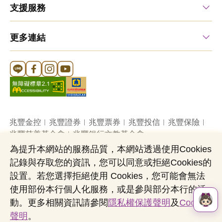
支援服務
更多連結
Line 官方帳號
FB 官方帳號
Instagram 官方帳號
YouTube 官方帳號
兆豐金控
兆豐證券
兆豐票券
兆豐投信
兆豐保險
兆豐慈善基金會
兆豐銀行文教基金會
為提升本網站的服務品質，本網站透過使用Cookies
記錄與存取您的資訊，您可以同意或拒絕Cookies的
網站導覽
法定公開揭露事項
機構投資人盡職治理
設置。若您選擇拒絕使用 Cookies，您可能會無法
隱私權聲明
共同行銷專區
國內外幣清算
使用部份本行個人化服務，或是參與部分本行的活
營業人：兆豐國際商業銀行股份有限公司
動。更多相關資訊請參閱
隱私權保護聲明
及
Cookies
營利事業統一編號：03705903
聲明
。
Copyright © by Mega International Commercial