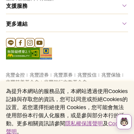
支援服務
更多連結
Line 官方帳號
FB 官方帳號
Instagram 官方帳號
YouTube 官方帳號
兆豐金控
兆豐證券
兆豐票券
兆豐投信
兆豐保險
兆豐慈善基金會
兆豐銀行文教基金會
為提升本網站的服務品質，本網站透過使用Cookies
記錄與存取您的資訊，您可以同意或拒絕Cookies的
網站導覽
法定公開揭露事項
機構投資人盡職治理
設置。若您選擇拒絕使用 Cookies，您可能會無法
隱私權聲明
共同行銷專區
國內外幣清算
使用部份本行個人化服務，或是參與部分本行的活
營業人：兆豐國際商業銀行股份有限公司
動。更多相關資訊請參閱
隱私權保護聲明
及
Cookies
營利事業統一編號：03705903
聲明
。