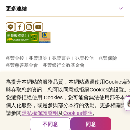
更多連結
Line 官方帳號
FB 官方帳號
Instagram 官方帳號
YouTube 官方帳號
兆豐金控
兆豐證券
兆豐票券
兆豐投信
兆豐保險
兆豐慈善基金會
兆豐銀行文教基金會
為提升本網站的服務品質，本網站透過使用Cookies記
網站導覽
法定公開揭露事項
機構投資人盡職治理
與存取您的資訊，您可以同意或拒絕Cookies的設置。
隱私權聲明
共同行銷專區
國內外幣清算
您選擇拒絕使用 Cookies，您可能會無法使用部份本
營業人：兆豐國際商業銀行股份有限公司
個人化服務，或是參與部分本行的活動。更多相關資
營利事業統一編號：03705903
請參閱
隱私權保護聲明
及
Cookies聲明
。
Copyright © by Mega International Commercial
Bank
不同意
同意