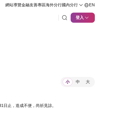
網站導覽
金融友善專區
海外分行
國內分行
EN
登入
小
中
大
31日止，造成不便，尚祈見諒。