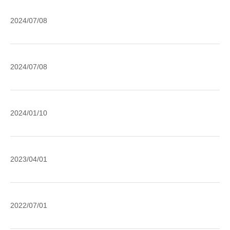
導
認
行
交
普
網
事
2024/07/08
協
易
通
頁
項
會
規
預
20
防
定
金
修
外
制
2024/07/08
修
（
訂
貨
洗
訂
幣
普
錢
通
活
通
及
國
知
存
2024/01/10
預
打
外
20
規
金
擊
匯
定
（
資
款
修
大
幣
2023/04/01
恐
手
訂
阪
活
宣
續
通
分
存
導
費
知
行
契
停
影
修
2022/07/01
20
搬
約
止
片
訂
遷
締
当