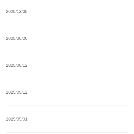
全
2025/12/05
國
銀
行
線
2025/06/26
協
上
會
賭
防
博
外
止
2025/06/12
為
国
帳
犯
送
戶
罪
金
不
國
行
2025/05/12
取
法
外
為!
引
買
匯
(
賣
款
全
外
2025/05/01
之
之
國
匯
宣
確
銀
款