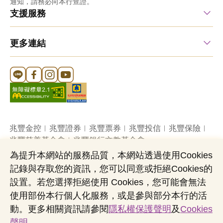
通知，請務必向本行查證。
支援服務
更多連結
Line 官方帳號
FB 官方帳號
Instagram 官方帳號
YouTube 官方帳號
兆豐金控
兆豐證券
兆豐票券
兆豐投信
兆豐保險
兆豐慈善基金會
兆豐銀行文教基金會
為提升本網站的服務品質，本網站透過使用Cookies
記錄與存取您的資訊，您可以同意或拒絕Cookies的
網站導覽
法定公開揭露事項
機構投資人盡職治理
設置。若您選擇拒絕使用 Cookies，您可能會無法
隱私權聲明
共同行銷專區
國內外幣清算
使用部份本行個人化服務，或是參與部分本行的活
營業人：兆豐國際商業銀行股份有限公司
動。更多相關資訊請參閱
隱私權保護聲明
及
Cookies
營利事業統一編號：03705903
聲明
。