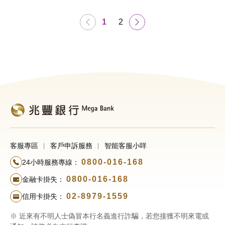
通
通
結
座
知
知
1
2
前
預
（
交
金
效
付
（
日
書
票
20
面
存
年
修
款
1
訂
票
月
通
據
4
知
託
日
20
收
客服專區
客戶申訴服務
智能客服小咩
業
0800-016-168
24小時服務專線：
務
0800-016-168
金融卡掛失：
公
02-8979-1559
信用卡掛失：
告
※ 近來有不明人士偽冒本行名義進行詐騙，若您接獲不明來電或