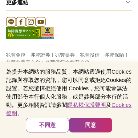
更多連結
Line 官方帳號
FB 官方帳號
Instagram 官方帳號
YouTube 官方帳號
兆豐金控
兆豐證券
兆豐票券
兆豐投信
兆豐保險
兆豐慈善基金會
兆豐銀行文教基金會
為提升本網站的服務品質，本網站透過使用Cookies
記錄與存取您的資訊，您可以同意或拒絕Cookies的
網站導覽
法定公開揭露事項
機構投資人盡職治理
設置。若您選擇拒絕使用 Cookies，您可能會無法
隱私權聲明
共同行銷專區
國內外幣清算
使用部份本行個人化服務，或是參與部分本行的活
營業人：兆豐國際商業銀行股份有限公司
動。更多相關資訊請參閱
隱私權保護聲明
及
Cookies
營利事業統一編號：03705903
聲明
。
Copyright © by Mega International Commercial
Bank
不同意
同意