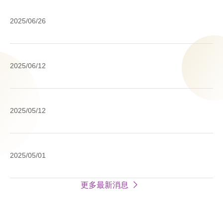
行
線
2025/06/26
協
上
會
賭
防
博
外
止
2025/06/12
為
国
帳
犯
送
戶
罪
金
不
國
行
2025/05/12
取
法
外
為!
引
買
匯
(
賣
款
全
外
2025/05/01
之
之
國
匯
宣
確
銀
款
導
認
更多最新消息
行
交
網
事
協
易
頁
項
會
規