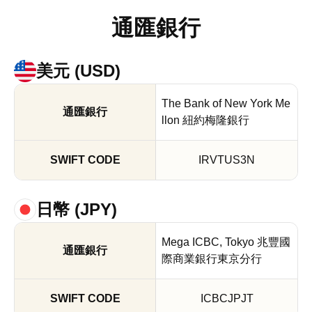
20
防
定
修
通匯銀行
制
修
訂
洗
訂
錢
美元 (USD)
通
及
知
打
The Bank of New York Me
20
llon 紐約梅隆銀行
擊
資
恐
IRVTUS3N
宣
導
日幣 (JPY)
影
片
Mega ICBC, Tokyo 兆豐國
際商業銀行東京分行
ICBCJPJT