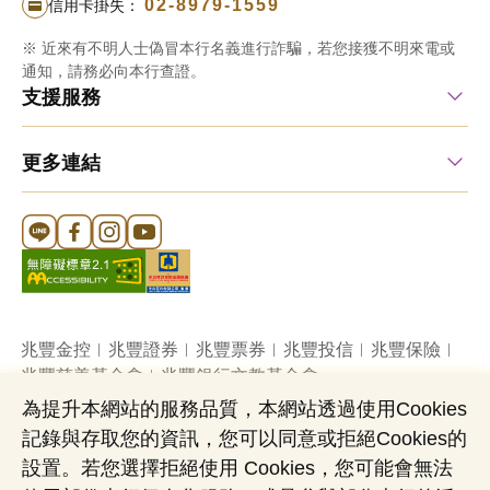
02-8979-1559
信用卡掛失：
防
※ 近來有不明人士偽冒本行名義進行詐騙，若您接獲不明來電或
止
通知，請務必向本行查證。
で
支援服務
き
る
更多連結
よ
う
Line 官方帳號
FB 官方帳號
Instagram 官方帳號
YouTube 官方帳號
に
店
頭
用
映
兆豐金控
兆豐證券
兆豐票券
兆豐投信
兆豐保險
兆豐慈善基金會
兆豐銀行文教基金會
像
為提升本網站的服務品質，本網站透過使用Cookies
記錄與存取您的資訊，您可以同意或拒絕Cookies的
網站導覽
法定公開揭露事項
機構投資人盡職治理
設置。若您選擇拒絕使用 Cookies，您可能會無法
隱私權聲明
共同行銷專區
國內外幣清算