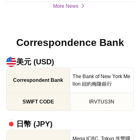
た
銀
定
画
依
More News
賭
行
の
掲
頼
博
協
お
載
に
は
会
知
ペ
な
犯
か
ら
ー
る
Correspondence Bank
罪
ら
せ
ジ
お
で
の
20
客
す
お
美元 (USD)
様
願
へ
い
The Bank of New York Me
お
llon 紐約梅隆銀行
(
願
マ
い
ネ
IRVTUS3N
(2
ー
改
ロ
日幣 (JPY)
訂
ー
ン
Mega ICBC, Tokyo 兆豐國