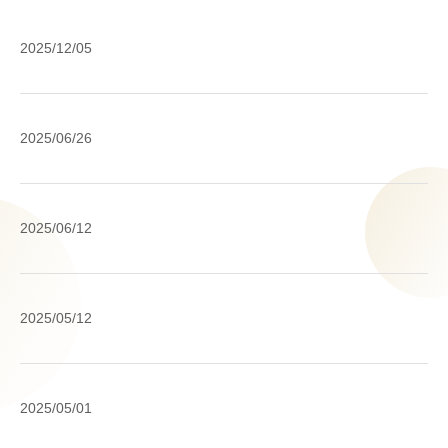
全
2025/12/05
国
銀
行
オ
2025/06/26
協
ン
会
ラ
口
イ
外
座
2025/06/12
ン
国
売
カ
送
買
ジ
金
等
外
ノ
2025/05/12
取
防
国
を
引
止
送
利
規
啓
金
用
全
定
2025/05/01
発
を
し
国
改
動
ご