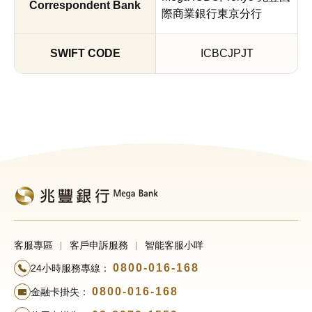
ダ
際商業銀行東京分行
リ
ン
ICBCJPJT
グ
お
よ
び
テ
ロ
資
金
供
与
客服專區
客戶申訴服務
智能客服小咩
を
0800-016-168
24小時服務專線：
確
実
0800-016-168
金融卡掛失：
に