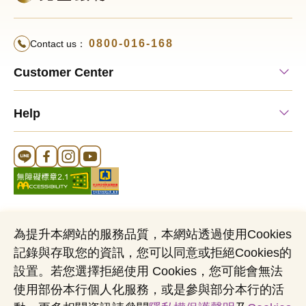
từ
n
01
0800-016-168
Contact us：
L
Customer Center
Q
V
Help
C
N
G
Line 官方帳號
FB 官方帳號
Instagram 官方帳號
YouTube 官方帳號
T
T
T
C
為提升本網站的服務品質，本網站透過使用Cookies
K
記錄與存取您的資訊，您可以同意或拒絕Cookies的
Cookies Notice
Sitemap
Personal Data Protection Act
H
設置。若您選擇拒絕使用 Cookies，您可能會無法
20
Name of Business Entity：Mega International Commercial Bank,
使用部份本行個人化服務，或是參與部分本行的活
Ltd
N