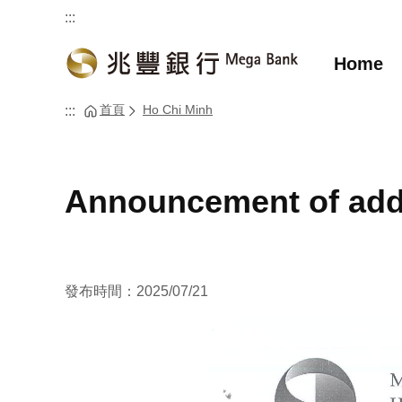
:::
Home
首頁
Ho Chi Minh
:::
Announcement of add
發布時間：2025/07/21