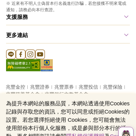
※ 近來有不明人士偽冒本行名義進行詐騙，若您接獲不明來電或
通知，請務必向本行查證。
支援服務
更多連結
Line 官方帳號
FB 官方帳號
Instagram 官方帳號
YouTube 官方帳號
兆豐金控
兆豐證券
兆豐票券
兆豐投信
兆豐保險
兆豐慈善基金會
兆豐銀行文教基金會
為提升本網站的服務品質，本網站透過使用Cookies
記錄與存取您的資訊，您可以同意或拒絕Cookies的
網站導覽
法定公開揭露事項
機構投資人盡職治理
設置。若您選擇拒絕使用 Cookies，您可能會無法
隱私權聲明
共同行銷專區
國內外幣清算
使用部份本行個人化服務，或是參與部分本行的活
營業人：兆豐國際商業銀行股份有限公司