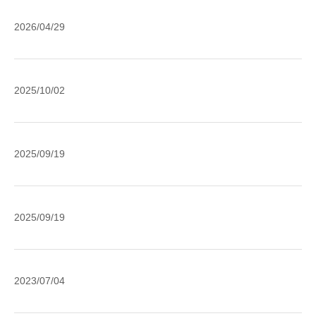
A
2026/04/29
o
M
IC
Pe
2025/10/02
Ro
Da
un
Pr
th
Ac
20
Yo
2025/09/19
(
M
Da
Ho
Pr
Su
20
2025/09/19
Re
Cl
a
Na
Cl
2023/07/04
En
St
Re
o