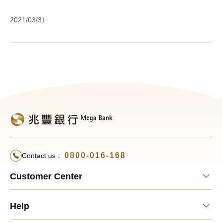
Fr
Su
2021/03/31
We
D
Go
(
0800-016-168
Contact us：
Customer Center
Help