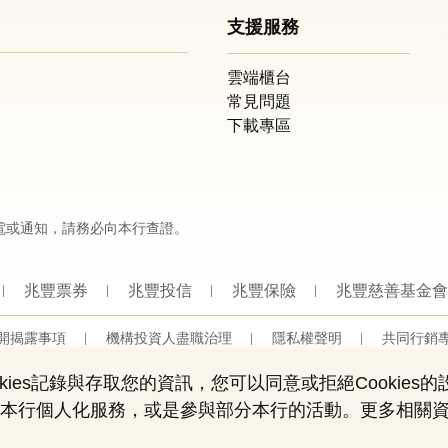
支援服務
雲端櫃台
常見問題
下載專區
電或通知，請務必向本行查證。
兆豐票券
兆豐投信
兆豐保險
兆豐慈善基金會
開揭露事項
機構投資人盡職治理
隱私權聲明
共同行銷
營業人：兆豐國際商業銀行股份有限公司
營利事業統一編號：03705903
ies記錄與存取您的資訊，您可以同意或拒絕Cookies
Copyright © by Mega International Commercial Bank
用部份本行個人化服務，或是參與部分本行的活動。更多相關