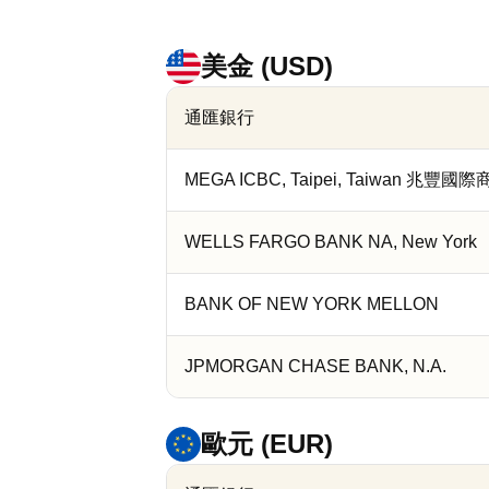
美金 (USD)
通匯銀行
MEGA ICBC, Taipei, Taiwan 兆
WELLS FARGO BANK NA, New York
BANK OF NEW YORK MELLON
JPMORGAN CHASE BANK, N.A.
歐元 (EUR)