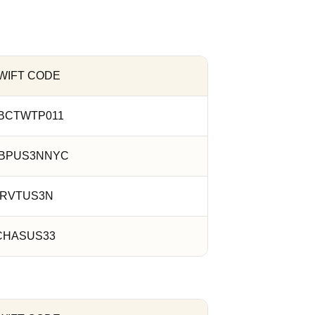
WIFT CODE
CBCTWTP011
BPUS3NNYC
IRVTUS3N
CHASUS33