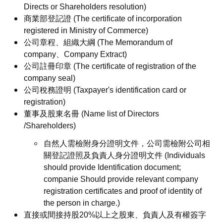
Directs or Shareholders resolution)
商業部登記證 (The certificate of incorporation
registered in Ministry of Commerce)
公司章程、組織大綱 (The Memorandum of
company、Company Extract)
公司註冊印章 (The certificate of registration of the
company seal)
公司稅務證明 (Taxpayer's identification card or
registration)
董事及股東名冊 (Name list of Directors
/Shareholders)
自然人需檢附身分證明文件，公司需檢附公司相
關登記證照及負責人身分證明文件 (Individuals
should provide Identification document;
companie Should provide relevant company
registration certificates and proof of identity of
the person in charge.)
直接或間接持股20%以上之股東、負責人及有權簽字