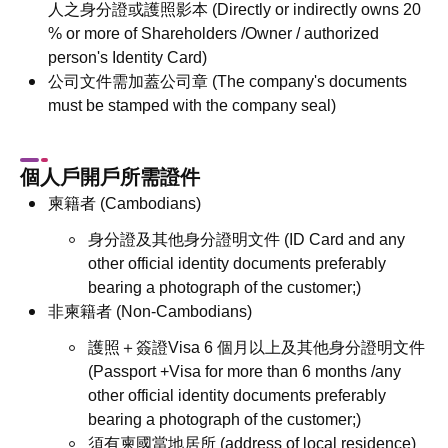
人之身分證或護照影本 (Directly or indirectly owns 20
% or more of Shareholders /Owner / authorized
person's Identity Card)
公司文件需加蓋公司章 (The company's documents
must be stamped with the company seal)
個人戶開戶所需證件
柬籍者 (Cambodians)
身分證及其他身分證明文件 (ID Card and any
other official identity documents preferably
bearing a photograph of the customer;)
非柬籍者 (Non-Cambodians)
護照＋簽證Visa 6 個月以上及其他身分證明文件
(Passport +Visa for more than 6 months /any
other official identity documents preferably
bearing a photograph of the customer;)
須有柬國當地居所 (address of local residence)