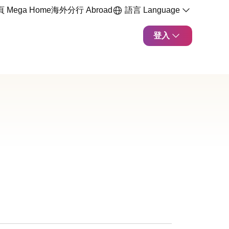
 Mega Home
海外分行 Abroad
語言 Language
登入
zip檔案 公司戶活期存款開戶申請書 另開新視窗