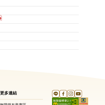
案 個人戶開戶申請書 另開新視窗
單據代領授權書 另開新視窗
下載pdf檔案 Power of Attorney （Company） 另開新視窗
申請書 另開新視窗
標準表 另開新視窗
p檔案 個人戶 FATCA W-8BEN 另開新視窗
Line 官方帳號
FB 官方帳號
Instagram 官方帳號
YouTube 官方帳
更多連結
無障礙友善專區