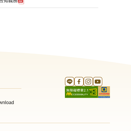
下載pdf檔案 履行個人資料保護法第九條第一項告知
告知義務
Line 官方帳號
FB 官方帳號
Instagram 官方帳號
YouTube 官方帳
wnload