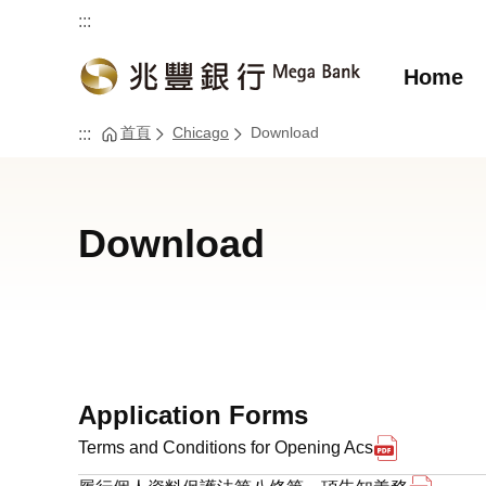
:::
Home
首頁
Chicago
Download
:::
Download
Application Forms
下載pdf檔案 T
Terms and Conditions for Opening Acs