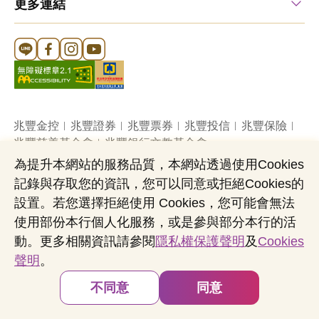
更多連結
Line 官方帳號
FB 官方帳號
Instagram 官方帳號
YouTube 官方帳號
兆豐金控
兆豐證券
兆豐票券
兆豐投信
兆豐保險
兆豐慈善基金會
兆豐銀行文教基金會
為提升本網站的服務品質，本網站透過使用Cookies
記錄與存取您的資訊，您可以同意或拒絕Cookies的
網站導覽
法定公開揭露事項
機構投資人盡職治理
設置。若您選擇拒絕使用 Cookies，您可能會無法
隱私權聲明
共同行銷專區
國內外幣清算
使用部份本行個人化服務，或是參與部分本行的活
營業人：兆豐國際商業銀行股份有限公司
動。更多相關資訊請參閱
隱私權保護聲明
及
Cookies
營利事業統一編號：03705903
聲明
。
Copyright © by Mega International Commercial
Bank
不同意
同意