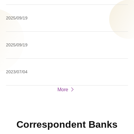
un
Pr
th
Ac
20
Yo
2025/09/19
(
M
Da
Ho
Pr
Su
20
2025/09/19
Re
Cl
a
Na
Cl
2023/07/04
En
St
Re
o
More
Fr
We
Correspondent Banks