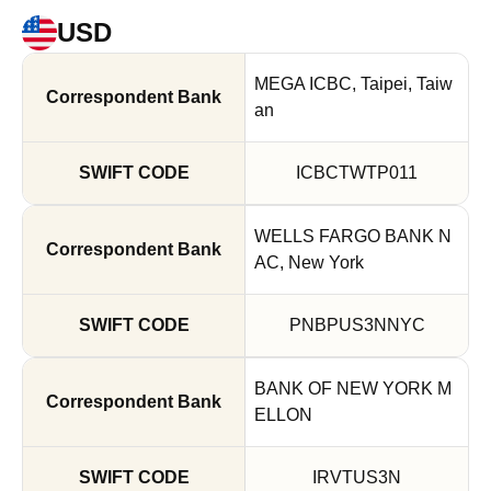
USD
MEGA ICBC, Taipei, Taiw
an
ICBCTWTP011
WELLS FARGO BANK N
AC, New York
PNBPUS3NNYC
BANK OF NEW YORK M
ELLON
IRVTUS3N