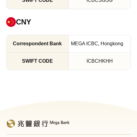
ICBCSGSG
CNY
MEGA ICBC, Hongkong
ICBCHKHH