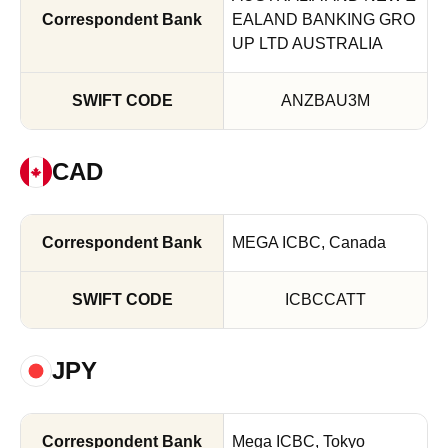
EALAND BANKING GRO
UP LTD AUSTRALIA
ANZBAU3M
CAD
MEGA ICBC, Canada
ICBCCATT
JPY
Mega ICBC, Tokyo