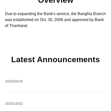
Overview
Due to expanding the Bank's service, the BangNa Branch
was established on Oct. 30, 2006 and approved by Bank
of Thanliand.
Latest Announcements
A
2026/04/29
o
M
IC
Pe
2025/10/02
Ro
Da