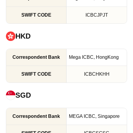
ICBCJPJT
HKD
Mega ICBC, HongKong
ICBCHKHH
SGD
MEGA ICBC, Singapore