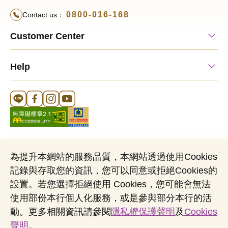
0800-016-168
Contact us：
Customer Center
Help
Line 官方帳號
FB 官方帳號
Instagram 官方帳號
YouTube 官方帳號
為提升本網站的服務品質，本網站透過使用Cookies
記錄與存取您的資訊，您可以同意或拒絕Cookies的
Cookies Notice
Sitemap
Personal Data Protection Act
設置。若您選擇拒絕使用 Cookies，您可能會無法
Name of Business Entity：Mega International Commercial Bank,
使用部份本行個人化服務，或是參與部分本行的活
Ltd
動。更多相關資訊請參閱
隱私權保護聲明
及
Cookies
Business Administration Number：03705903
聲明
。