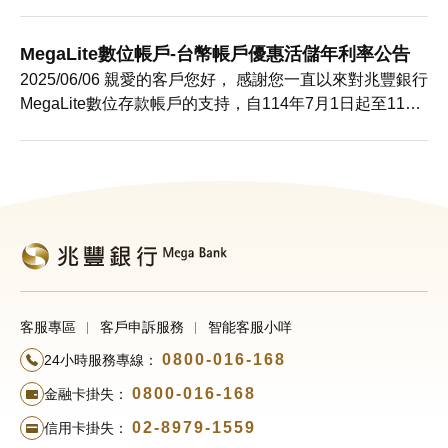
起，本行新台幣數位存款帳戶十萬元限額內之 本行牌告
「新台幣活儲機動利率」，請參考本行官網公告之存款利
率 如您對本次服務異動有任何疑問，歡迎洽詢本行24小時
MegaLite數位帳戶-台幣帳戶優惠活儲年利率公告
客服專線（0800-016168）或至官網聯絡信箱留言，我們
2025/06/06 親愛的客戶您好， 感謝您一直以來對兆豐銀行
將
MegaLite數位存款帳戶的支持，自114年7月1日起至114
年12月31日止，新申辦本行台幣數位存款帳戶之客戶（實
際 （於114年7月1日前，已申辦且尚未銷戶之本行台幣數
位存款帳戶客戶，優惠活儲年利率維持既有權益並未調整
本行牌告「新台幣活儲機動利率」及「新台幣定期儲蓄
客服專區
客戶申訴服務
智能客服小咩
0800-016-168
24小時服務專線：
0800-016-168
金融卡掛失：
02-8979-1559
信用卡掛失：