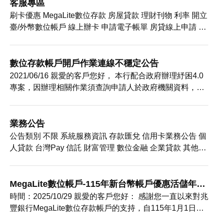
客服專區
刷卡優惠 MegaLite數位存款 房屋貸款 理財刊物 利率 開立
臺/外幣數位帳戶 線上辦卡 申請電子帳單 房貸線上申請 信
貸線上申請 線上取號/查詢 查詢帳戶申請進度及補件 信用
卡申請進度查詢 悠遊卡帳戶申請/查詢 單據查詢 線上更新
戶籍地及通訊地 客戶基本資料更新 線上啟用網銀非約定轉
數位存款帳戶開戶作業連線不穩定公告
帳
2021/06/16 親愛的客戶您好， 本行配合政府辦理紓困4.0
專案，因辦理相關作業須查詢申請人於政府機關資料，惟
因申請踴躍，相關系統皆有超過負載之情形，致回應較慢
若您於線上開立MegaLite數位存款帳戶流程中，碰到系統
連線異常或是網頁無法正常送件，請您避開營業中之尖峰
業務公告
時段，另於離峰時間再行申請 此外，目前因申請人數眾多
公告類別 不限 系統服務資訊 存款匯兌 信用卡業務公告 個
人貸款 台灣Pay 信託 財富管理 數位金融 企業貸款 其他業
務 退休人員 衍生性金融商品/債券 年份 中獎公告
2026/04/30 「無記名式悠遊聯名卡」效期屆滿，轉換「記
名式悠遊聯名卡
MegaLite數位帳戶-115年新台幣帳戶優惠活儲年利
率公告
時間：2025/10/29 親愛的客戶您好： 感謝您一直以來對兆
豐銀行MegaLite數位存款帳戶的支持，自115年1月1日