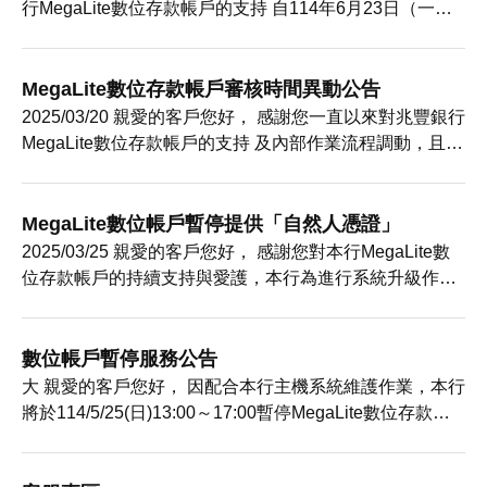
行MegaLite數位存款帳戶的支持 自114年6月23日（一）
起，本行MegaLite數位存款帳戶（下稱數位帳戶）相關服
務異動內容如下 針對未於臨櫃辦理數位帳戶提升權限之客
戶，其金融卡提款額度之每日累計提款限額為等值新臺幣
MegaLite數位存款帳戶審核時間異動公告
1萬元(自行ATM與他行ATM額度併計
2025/03/20 親愛的客戶您好， 感謝您一直以來對兆豐銀行
MegaLite數位存款帳戶的支持 及內部作業流程調動，且為
確保您可獲得安全完善的帳戶審查程序， 即日起，本行將
調整MegaLite數位存款帳戶審核作業的處理時間，審核作
業處理時間將因申請案件類型及申請案件數量不同而有所
MegaLite數位帳戶暫停提供「自然人憑證」
如您對審核進度有任何疑問，您可於雲端櫃台
2025/03/25 親愛的客戶您好， 感謝您對本行MegaLite數
位存款帳戶的持續支持與愛護，本行為進行系統升級作業
以提供您更完善的金融服務體驗， 本行MegaLite數位存款
帳戶即日起停止提供「自然人憑證」之驗證方式，造成您
的不便，本行深感抱歉 如有任何問題，您可致電本行客服
數位帳戶暫停服務公告
專線 0800-016-168
大 親愛的客戶您好， 因配合本行主機系統維護作業，本行
將於114/5/25(日)13:00～17:00暫停MegaLite數位存款帳
戶開戶及補件服務，造成您的不便，敬請見諒 兆豐銀行 敬
啟 公告列表