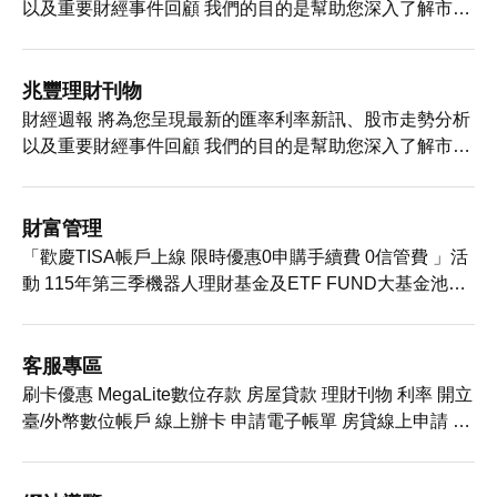
以及重要財經事件回顧 我們的目的是幫助您深入了解市場
趨勢，抓住投資機會，並為您的財務決策提供有力支持
2026年8月3日匯率利率資訊 2026年8月3日匯率利率資訊
2026年8月3日投資研究週報 2026年8月3日投資研究週報
兆豐理財刊物
2026年8月3日國際經濟金融週報
財經週報 將為您呈現最新的匯率利率新訊、股市走勢分析
以及重要財經事件回顧 我們的目的是幫助您深入了解市場
趨勢，抓住投資機會，並為您的財務決策提供有力支持
2026年8月3日匯率利率資訊 2026年8月3日匯率利率資訊
2026年8月3日投資研究週報 2026年8月3日投資研究週報
財富管理
2026年8月3日國際經濟金融週報
「歡慶TISA帳戶上線 限時優惠0申購手續費 0信管費 」活
動 115年第三季機器人理財基金及ETF FUND大基金池，
兆豐享利投資 定期定額馬拉松財富增值來兆豐 兆豐送您生
日禮，基金線上申購 兆豐理財刊物 投資屬性評估
客服專區
刷卡優惠 MegaLite數位存款 房屋貸款 理財刊物 利率 開立
臺/外幣數位帳戶 線上辦卡 申請電子帳單 房貸線上申請 信
貸線上申請 線上取號/查詢 查詢帳戶申請進度及補件 信用
卡申請進度查詢 悠遊卡帳戶申請/查詢 單據查詢 線上更新