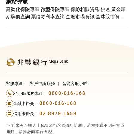
戶籍地及通訊地 客戶基本資料更新 線上啟用網銀非約定轉
網站導覽
帳
高齡化保險專區 微型保險專區 保險相關資訊 快速 黃金即
期牌價查詢 票債券利率查詢 金融市場資訊 全球股市資訊
兆豐理財刊物 投資屬性評估 匯率類衍生性商品 利率類衍
生性商品 商品類衍生性商品 兆豐理財刊物 投資服務 優利
投資商品 短期票券 公債附買回 基金/ETF/外國股票 外國債
券
客服專區
客戶申訴服務
智能客服小咩
0800-016-168
24小時服務專線：
0800-016-168
金融卡掛失：
02-8979-1559
信用卡掛失：
※ 近來有不明人士偽冒本行名義進行詐騙，若您接獲不明來電或
通知，請務必向本行查證。