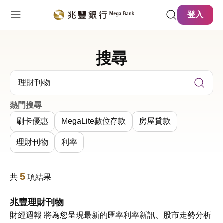
主要內容
網站導覽
登入
搜尋
關鍵字搜尋
熱門搜尋
刷卡優惠
MegaLite數位存款
房屋貸款
理財刊物
利率
5
共
項結果
兆豐理財刊物
財經週報 將為您呈現最新的匯率利率新訊、股市走勢分析