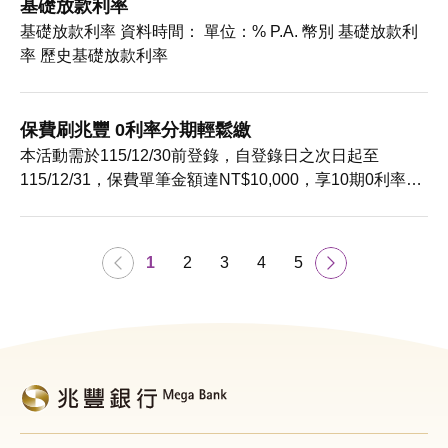
率 (benchmark)，即實際放款利率應以該指標利率加計本
基礎放款利率
行放款之營運成本、風險貼水及合理利潤等
基礎放款利率 資料時間： 單位：% P.A. 幣別 基礎放款利
率 歷史基礎放款利率
保費刷兆豐 0利率分期輕鬆繳
本活動需於115/12/30前登錄，自登錄日之次日起至
115/12/31，保費單筆金額達NT$10,000，享10期0利率，
惟本行保留審核持卡人參加活動資格之權利 已完成114年
保費刷兆豐 0利率分期輕鬆繳活動登錄者，無需重新登
錄，即享本活動資格 本活動僅提供國內以新臺幣計價之首
1
2
3
4
5
續期保費參加，已享分期10期0利率之扣繳保費，不適用
原卡片現金或紅利點數回饋