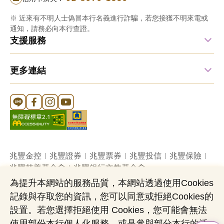
※ 近來有不明人士偽冒本行名義進行詐騙，若您接獲不明來電或
通知，請務必向本行查證。
支援服務
更多連結
Line 官方帳號
FB 官方帳號
Instagram 官方帳號
YouTube 官方帳號
兆豐金控
兆豐證券
兆豐票券
兆豐投信
兆豐保險
兆豐慈善基金會
兆豐銀行文教基金會
為提升本網站的服務品質，本網站透過使用Cookies
記錄與存取您的資訊，您可以同意或拒絕Cookies的
網站導覽
法定公開揭露事項
機構投資人盡職治理
設置。若您選擇拒絕使用 Cookies，您可能會無法
隱私權聲明
共同行銷專區
國內外幣清算
使用部份本行個人化服務，或是參與部分本行的活