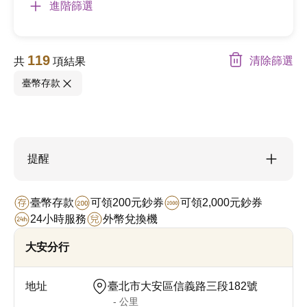
進階篩選
119
清除篩選
共
項結果
臺幣存款
提醒
臺幣存款
可領200元鈔券
可領2,000元鈔券
24小時服務
外幣兌換機
大安分行
臺北市大安區信義路三段182號
- 公里