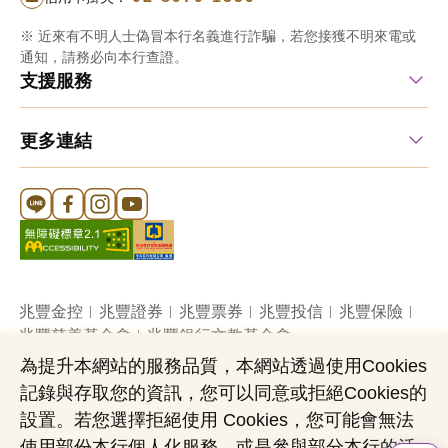
※ 近來有不明人士偽冒本行名義進行詐騙，若您接獲不明來電或
通知，請務必向本行查證。
支援服務
更多連結
Line 官方帳號
FB 官方帳號
Instagram 官方帳號
YouTube 官方帳號
兆豐金控
兆豐證券
兆豐票券
兆豐投信
兆豐保險
兆豐慈善基金會
兆豐銀行文教基金會
為提升本網站的服務品質，本網站透過使用Cookies
記錄與存取您的資訊，您可以同意或拒絕Cookies的
網站導覽
法定公開揭露事項
機構投資人盡職治理
設置。若您選擇拒絕使用 Cookies，您可能會無法
隱私權聲明
共同行銷專區
國內外幣清算
使用部份本行個人化服務，或是參與部分本行的活